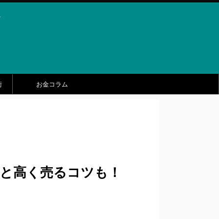
ト
術
お金コラム
場と高く売るコツも！