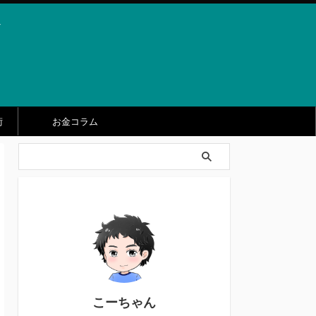
ト
術
お金コラム
こーちゃん