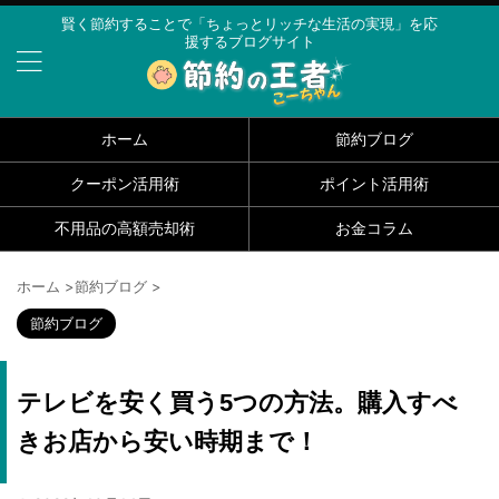
賢く節約することで「ちょっとリッチな生活の実現」を応
援するブログサイト
ホーム
節約ブログ
クーポン活用術
ポイント活用術
不用品の高額売却術
お金コラム
ホーム
>
節約ブログ
>
節約ブログ
テレビを安く買う5つの方法。購入すべ
きお店から安い時期まで！