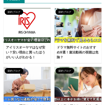
節約ブログ
節約ブログ
2022/10/31
2021/11/17
アイリスオーヤマはなぜ安
ドラマ無料サイトのおすす
い？安い理由と買ったほう
め9選！違法動画の視聴は危
がいい人がわかる！
険？
節約ブログ
節約ブログ
2022/3/16
2021/10/26