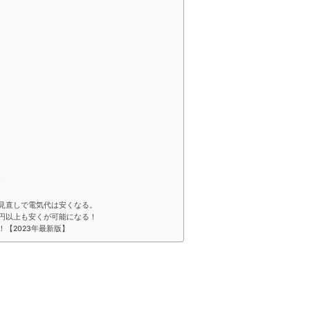
み
の見直しで電気代は安くなる。
00円以上も安くが可能になる！
【2023年最新版】