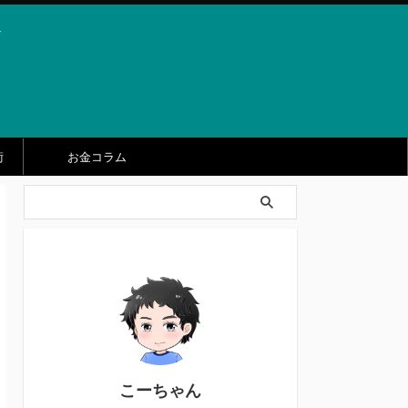
ト
術
お金コラム
こーちゃん