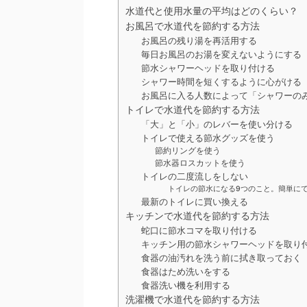
水道代と使用水量の平均はどのくらい？
お風呂で水道代を節約する方法
お風呂の残り湯を再活用する
毎日お風呂のお湯を変えないようにする
節水シャワーヘッドを取り付ける
シャワー時間を短くするように心がける
お風呂に入る人数によって「シャワーの
トイレで水道代を節約する方法
「大」と「小」のレバーを使い分ける
トイレで使える節水グッズを使う
節約リングを使う
節水器ロスカットを使う
トイレの二度流しをしない
トイレの節水になる9つのこと。簡単に
最新のトイレに買い換える
キッチンで水道代を節約する方法
蛇口に節水コマを取り付ける
キッチン用の節水シャワーヘッドを取り
食器の油汚れを洗う前に拭き取っておく
食器はため洗いをする
食器洗い機を利用する
洗濯機で水道代を節約する方法