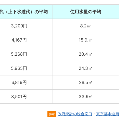
代（上下水道代）の平均
使用水量の平均
3,209円
8.2㎥
4,167円
15.9.㎥
5,268円
20.4㎥
5,965円
24.3㎥
6,819円
28.5㎥
8,501円
33.9㎥
政府統計の総合窓口
・
東京都水道局
参考