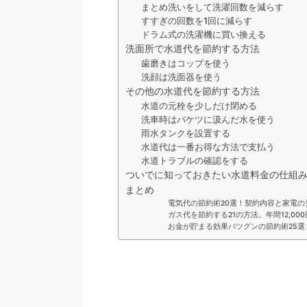
まとめ洗いをして洗濯回数を減らす
すすぎの回数を1回に減らす
ドラム式の洗濯機に買い換える
洗面所で水道代を節約する方法
歯磨きはコップを使う
洗顔は洗面器を使う
その他の水道代を節約する方法
水道の元栓を少しだけ閉める
洗車時はバケツに汲んだ水を使う
雨水タンクを設置する
水道代は一番お得な方法で支払う
水道トラブルの確認をする
ついでに知っておきたい水道料金の仕組
まとめ
電気代の節約術20選！契約内容と家電
ガス代を節約する21の方法。年間12,0
お金が貯まる効果バツグンの節約術25選！